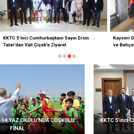
KKTC 5’inci Cumhurbaşkanı Sayın Ersin
Kayseri G
Tatar’dan Vali Çiçek’e Ziyaret
ve Bahçeş
KKTC 5’inci Cumhurbaşkanı Sayın Ersin Tatar’dan
Vali Çiçek’e Ziyaret