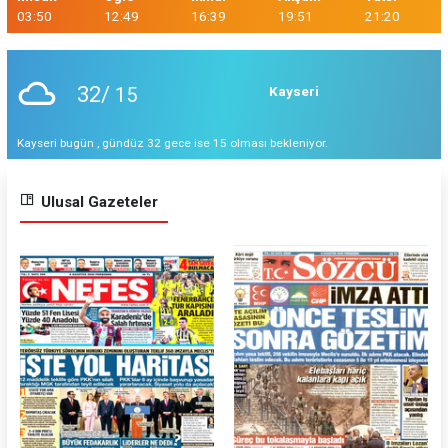
03:50
12:49
16:39
19:51
21:20
32/
15
Kayseri
Kayseri bugün , gündüz 32 gece ise 15 olması bekleniyor.
Ulusal Gazeteler