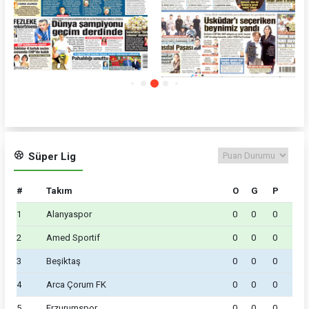
Nefes
Sözcü
Süper Lig
#
Takım
O
G
P
1
Alanyaspor
0
0
0
2
Amed Sportif
0
0
0
3
Beşiktaş
0
0
0
4
Arca Çorum FK
0
0
0
5
Erzurumspor
0
0
0