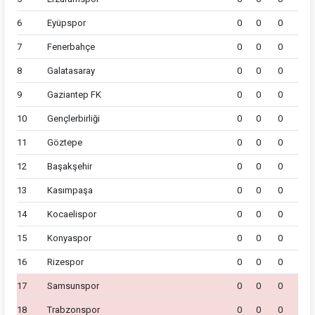
6
Eyüpspor
0
0
0
7
Fenerbahçe
0
0
0
8
Galatasaray
0
0
0
9
Gaziantep FK
0
0
0
10
Gençlerbirliği
0
0
0
11
Göztepe
0
0
0
12
Başakşehir
0
0
0
13
Kasımpaşa
0
0
0
14
Kocaelispor
0
0
0
15
Konyaspor
0
0
0
16
Rizespor
0
0
0
17
Samsunspor
0
0
0
18
Trabzonspor
0
0
0