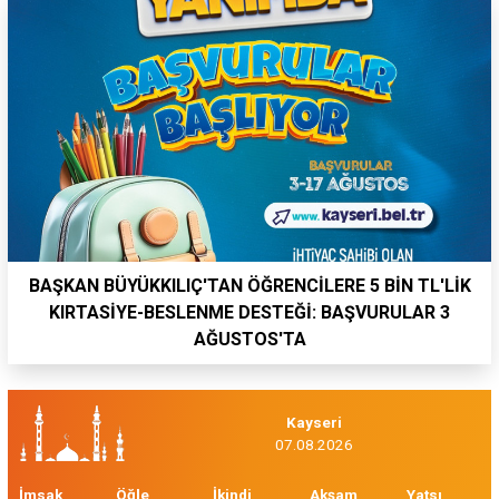
BAŞKAN BÜYÜKKILIÇ'TAN ÖĞRENCİLERE 5 BİN TL'LİK
KIRTASİYE-BESLENME DESTEĞİ: BAŞVURULAR 3
AĞUSTOS'TA
Kayseri
07.08.2026
İmsak
Öğle
İkindi
Akşam
Yatsı