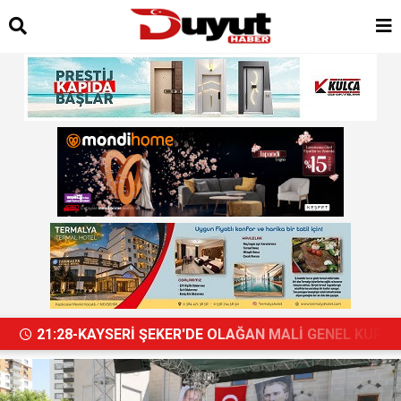
21:28-KAYSERİ ŞEKER'DE OLAĞAN MALİ GENEL KUR