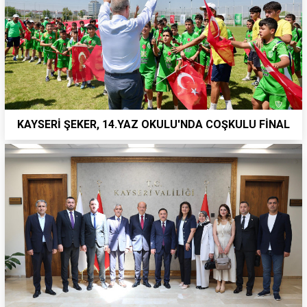
KAYSERİ ŞEKER, 14.YAZ OKULU'NDA COŞKULU FİNAL